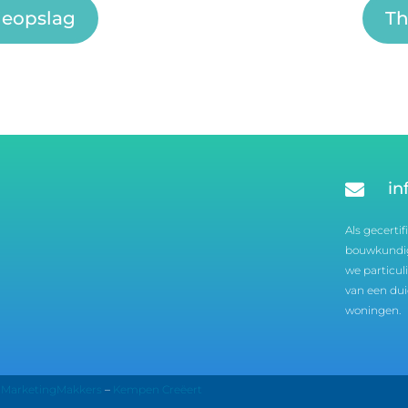
ieopslag
Th
in

Als gecertif
bouwkundige
we particul
van een dui
woningen.
:
MarketingMakkers
–
Kempen Creëert