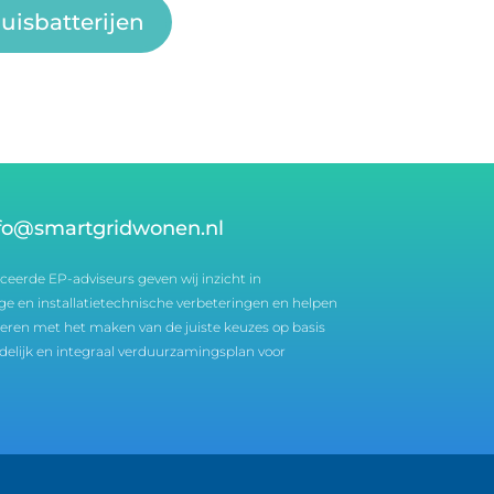
uisbatterijen
fo@smartgridwonen.nl
iceerde EP-adviseurs geven wij inzicht in
 en installatietechnische verbeteringen en helpen
ieren met het maken van de juiste keuzes op basis
delijk en integraal verduurzamingsplan voor