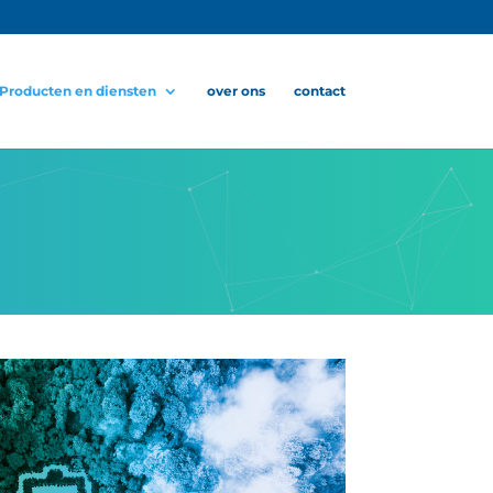
Producten en diensten
over ons
contact